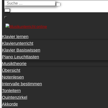
Suche
…
Klavier lernen
Klavierunterricht
Klavier Basiswissen
Piano Leuchttasten
Musiktheorie
Übersicht
Notenlesen
Intervalle bestimmen
Tonleitern
Quintenzirkel
Akkorde