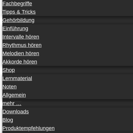
Fachbegriffe
Tipps & Tricks
Gehörbildung
Einführung
Intervalle hören
Rhythmus hören
Melodien hören
Akkorde hören
Shop
Lernmaterial
Noten
Allgemein
mehr …
Downloads
Blog
Produktempfehlungen