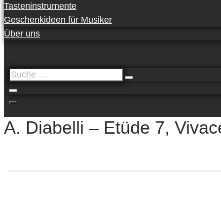
Tasteninstrumente
Geschenkideen für Musiker
Über uns
Suche
…
A. Diabelli – Etüde 7, Vivac