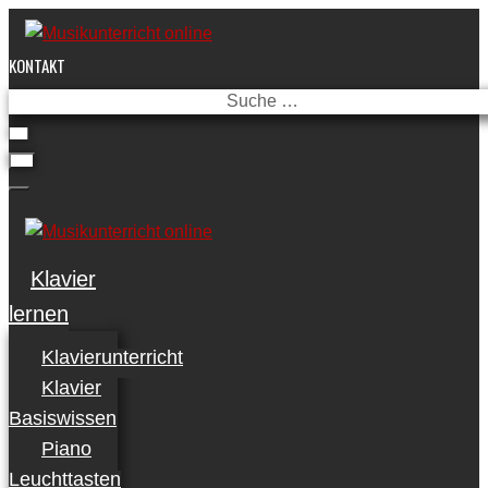
Skip
to
KONTAKT
content
Suche
…
Klavier
lernen
Klavierunterricht
Klavier
Basiswissen
Piano
Leuchttasten