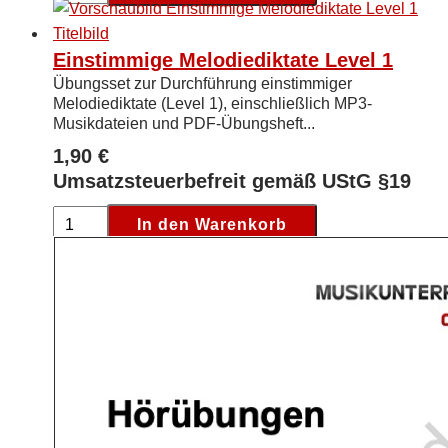
Melodiediktate
Level
4
Einstimmige Melodiediktate Level 1
-
Übungsset zur Durchführung einstimmiger
6
Melodiediktate (Level 1), einschließlich MP3-
Musikdateien und PDF-Übungsheft...
[Digital]
Menge
1,90
€
Umsatzsteuerbefreit gemäß UStG §19
Einstimmige
In den Warenkorb
Melodiediktate
Level
1
[Digital]
Menge