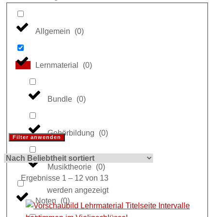
Allgemein
(
0
)
Lernmaterial
(
0
)
Bundle
(
0
)
Gehörbildung
(
0
)
Filter anwenden
Musiktheorie
(
0
)
Ergebnisse 1 – 12 von 13
Nach
werden angezeigt
Noten
(
0
)
Beliebtheit
sortiert