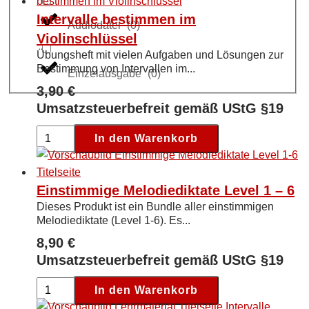
Intervalle bestimmen im
Audiodatei
(
0
)
Violinschlüssel
Übungsheft mit vielen Aufgaben und Lösungen zur
Bestimmung von Intervallen im...
Einzelausgabe
(
0
)
3,90
€
Umsatzsteuerbefreit gemäß UStG §19
Intervalle
In den Warenkorb
bestimmen
im
Violinschlüssel
Einstimmige Melodiediktate Level 1 – 6
[Digital]
Dieses Produkt ist ein Bundle aller einstimmigen
Menge
Melodiediktate (Level 1-6). Es...
8,90
€
Umsatzsteuerbefreit gemäß UStG §19
Einstimmige
In den Warenkorb
Melodiediktate