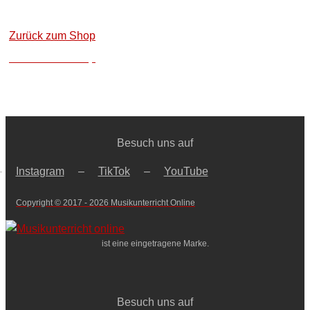
Zurück zum Shop
Zurück zum Shop
Besuch uns auf
–
Instagram
–
TikTok
–
YouTube
Copyright © 2017 - 2026 Musikunterricht Online
ist eine eingetragene Marke.
Besuch uns auf