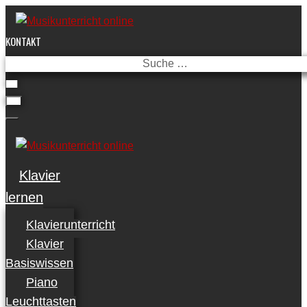
Skip
to
KONTAKT
content
Suche
…
Klavier
lernen
Klavierunterricht
Klavier
Basiswissen
Piano
Leuchttasten