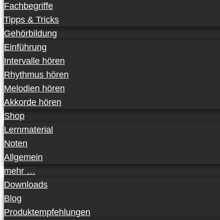
Fachbegriffe
Tipps & Tricks
Gehörbildung
Einführung
Intervalle hören
Rhythmus hören
Melodien hören
Akkorde hören
Shop
Lernmaterial
Noten
Allgemein
mehr …
Downloads
Blog
Produktempfehlungen