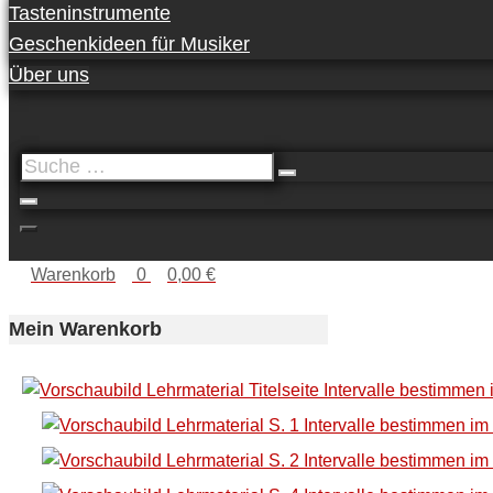
Tasteninstrumente
Geschenkideen für Musiker
Über uns
Suche
…
Warenkorb
0
0,00 €
Mein Warenkorb