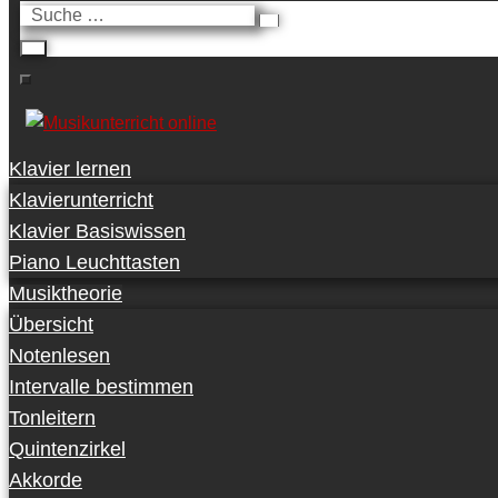
Suche
…
Klavier lernen
Klavierunterricht
Klavier Basiswissen
Piano Leuchttasten
Musiktheorie
Übersicht
Notenlesen
Intervalle bestimmen
Tonleitern
Quintenzirkel
Akkorde