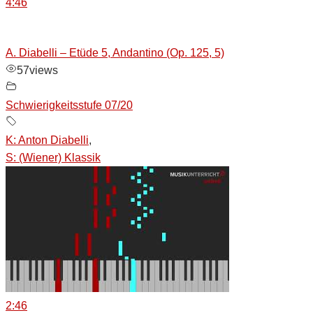
4:46
A. Diabelli – Etüde 5, Andantino (Op. 125, 5)
57
views
Schwierigkeitsstufe 07/20
K: Anton Diabelli
,
S: (Wiener) Klassik
2:46