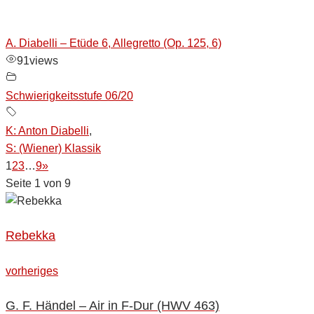
A. Diabelli – Etüde 6, Allegretto (Op. 125, 6)
91
views
Schwierigkeitsstufe 06/20
K: Anton Diabelli
,
S: (Wiener) Klassik
1
2
3
…
9
»
Seite 1 von 9
Rebekka
Beitragsnavigation
vorheriges
vorheriges
G. F. Händel – Air in F-Dur (HWV 463)