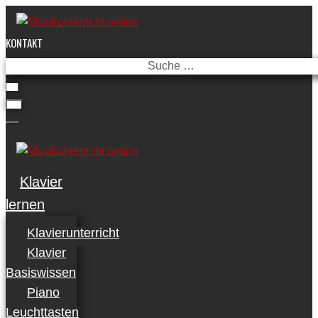
Skip
to
KONTAKT
content
Suche
…
Klavier
lernen
Klavierunterricht
Klavier
Basiswissen
Piano
Leuchttasten