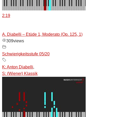
2:19
A. Diabelli – Etüde 1, Moderato (Op. 125, 1)
309
views
Schwierigkeitsstufe 05/20
K: Anton Diabelli
,
S: (Wiener) Klassik