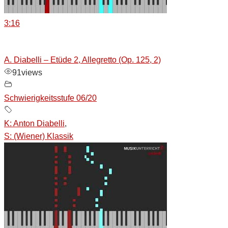
3:16
A. Diabelli – Etüde 2, Allegretto (Op. 125, 2)
91
views
Schwierigkeitsstufe 06/20
K: Anton Diabelli
,
S: (Wiener) Klassik