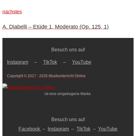
nächstes
nächstes
A. Diabelli – Etüde 1, Moderato (Op. 125, 1)
Besuch uns auf
–
Instagram
–
TikTok
–
YouTube
Copyright © 2017 - 2026 Musikunterricht Online
ist eine eingetragene Marke.
Besuch uns auf
Facebook
–
Instagram
–
TikTok
–
YouTube