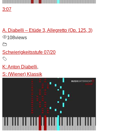
3:07
A. Diabelli – Etüde 3, Allegretto (Op. 125, 3)
108
views
Schwierigkeitsstufe 07/20
K: Anton Diabelli
,
S: (Wiener) Klassik