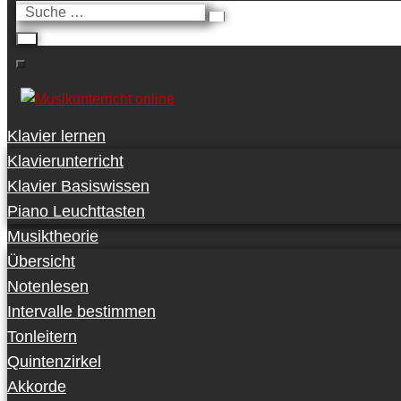
Suche
…
Klavier lernen
Klavierunterricht
Klavier Basiswissen
Piano Leuchttasten
Musiktheorie
Übersicht
Notenlesen
Intervalle bestimmen
Tonleitern
Quintenzirkel
Akkorde