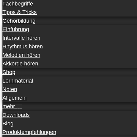
Fachbegriffe
Tipps & Tricks
Gehörbildung
Einführung
Intervalle hören
Rhythmus hören
Melodien hören
Akkorde hören
Shop
Lernmaterial
Noten
Allgemein
mehr …
Downloads
Blog
Produktempfehlungen