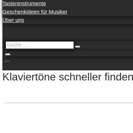
Tasteninstrumente
Geschenkideen für Musiker
Über uns
Suche
…
Klaviertöne schneller find