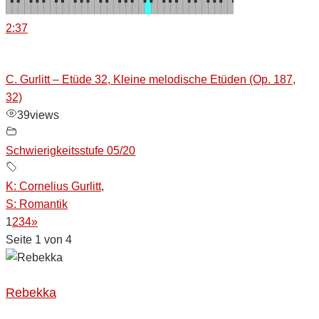
2:37
C. Gurlitt – Etüde 32, Kleine melodische Etüden (Op. 187,
32)
39
views
Schwierigkeitsstufe 05/20
K: Cornelius Gurlitt
,
S: Romantik
1
2
3
4
»
Seite 1 von 4
Rebekka