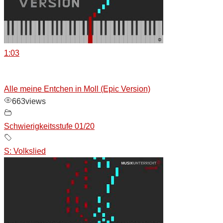
1:03
Alle meine Entchen in Moll (Epic Version)
663
views
Schwierigkeitsstufe 01/20
S: Volkslied