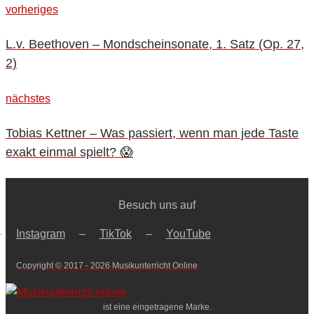
Beitragsnavigation
vorheriges
vorheriges
L.v. Beethoven – Mondscheinsonate, 1. Satz (Op. 27,
2)
nächstes
nächstes
Tobias Kettner – Was passiert, wenn man jede Taste
exakt einmal spielt? 😱
Besuch uns auf
–
Instagram
–
TikTok
–
YouTube
Copyright © 2017 - 2026 Musikunterricht Online
ist eine eingetragene Marke.