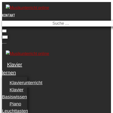
Skip
to
KONTAKT
content
Suche
…
Klavier
lernen
Klavierunterricht
Klavier
Basiswissen
Piano
Leuchttasten