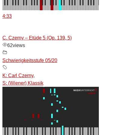
4:33
C. Czerny – Etüde 5 (Op. 139, 5)
62
views
Schwierigkeitsstufe 05/20
K: Carl Czerny
,
S: (Wiener) Klassik