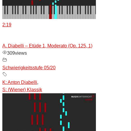
2:19
A. Diabelli – Etüde 1, Moderato (Op. 125, 1)
309
views
Schwierigkeitsstufe 05/20
K: Anton Diabelli
,
S: (Wiener) Klassik