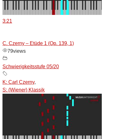
3:21
C. Czerny – Etüde 1 (Op. 139, 1)
79
views
Schwierigkeitsstufe 05/20
K: Carl Czerny
,
S: (Wiener) Klassik