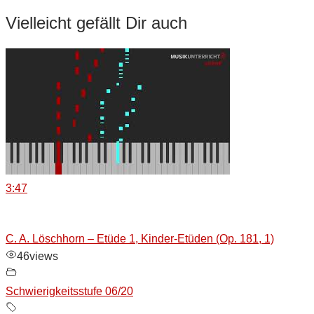
Vielleicht gefällt Dir auch
3:47
C. A. Löschhorn – Etüde 1, Kinder-Etüden (Op. 181, 1)
46
views
Schwierigkeitsstufe 06/20