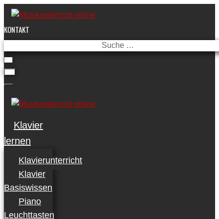
Skip
to
KONTAKT
content
Suche
…
Klavier
lernen
Klavierunterricht
Klavier
Basiswissen
Piano
Leuchttasten