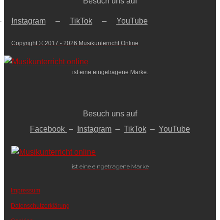
Besuch uns auf
–
Instagram
–
TikTok
–
YouTube
Copyright © 2017 - 2026 Musikunterricht Online
ist eine eingetragene Marke.
Besuch uns auf
Facebook
–
Instagram
–
TikTok
–
YouTube
ist eine eingetragene Marke
Impressum
Datenschutzerklärung