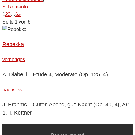
S: Romantik
1
2
3
…
6
»
Seite 1 von 6
Rebekka
Beitragsnavigation
vorheriges
vorheriges
A. Diabelli – Etüde 4, Moderato (Op. 125, 4)
nächstes
nächstes
J. Brahms – Guten Abend, gut‘ Nacht (Op. 49, 4), Arr.
1, T. Kettner