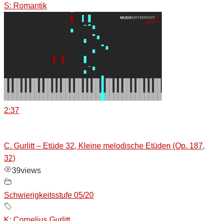
S: Romantik
2:37
C. Gurlitt – Etüde 32, Kleine melodische Etüden (Op. 187,
32)
39
views
Schwierigkeitsstufe 05/20
K: Cornelius Gurlitt
,