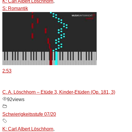
K: Carl Albert Löschhorn
,
S: Romantik
2:53
C. A. Löschhorn – Etüde 3, Kinder-Etüden (Op. 181, 3)
92
views
Schwierigkeitsstufe 07/20
K: Carl Albert Löschhorn
,