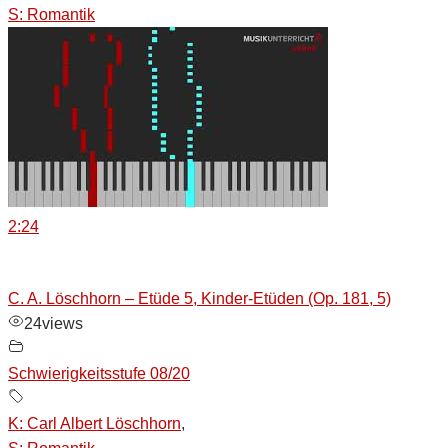
S: Romantik
2:24
C. A. Löschhorn – Etüde 5, Kinder-Etüden (Op. 181, 5)
24
views
Schwierigkeitsstufe 08/20
K: Carl Albert Löschhorn
,