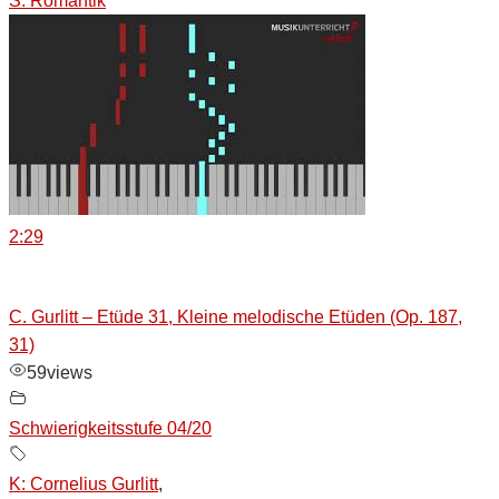
S: Romantik
2:29
C. Gurlitt – Etüde 31, Kleine melodische Etüden (Op. 187,
31)
59
views
Schwierigkeitsstufe 04/20
K: Cornelius Gurlitt
,