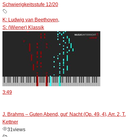
Schwierigkeitsstufe 12/20
K: Ludwig van Beethoven
,
S: (Wiener) Klassik
3:49
J. Brahms – Guten Abend, gut‘ Nacht (Op. 49, 4), Arr. 2, T.
Kettner
31
views