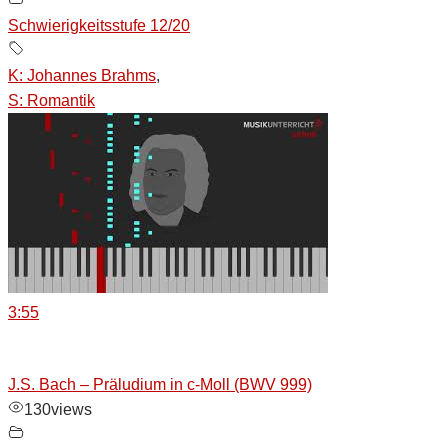
Schwierigkeitsstufe 12/20
K: Johannes Brahms
,
S: Romantik
3:55
J.S. Bach – Präludium in c-Moll (BWV 999)
130
views