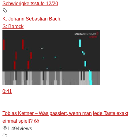
Schwierigkeitsstufe 12/20
K: Johann Sebastian Bach
,
S: Barock
0:41
Tobias Kettner – Was passiert, wenn man jede Taste exakt
einmal spielt? 😱
1.494
views