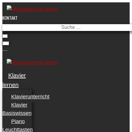
Skip
to
KONTAKT
content
Suche
…
Klavier
lernen
Klavierunterricht
Klavier
Basiswissen
Piano
Leuchttasten