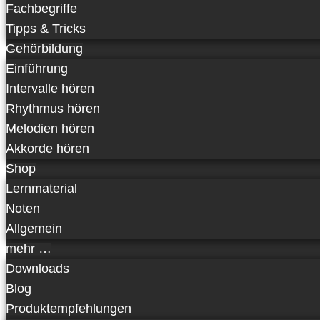
Fachbegriffe
Tipps & Tricks
Gehörbildung
Einführung
Intervalle hören
Rhythmus hören
Melodien hören
Akkorde hören
Shop
Lernmaterial
Noten
Allgemein
mehr …
Downloads
Blog
Produktempfehlungen