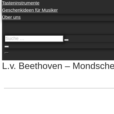
Tasteninstrumente
Geschenkideen für Musiker
Über uns
Suche
…
L.v. Beethoven – Mondschei