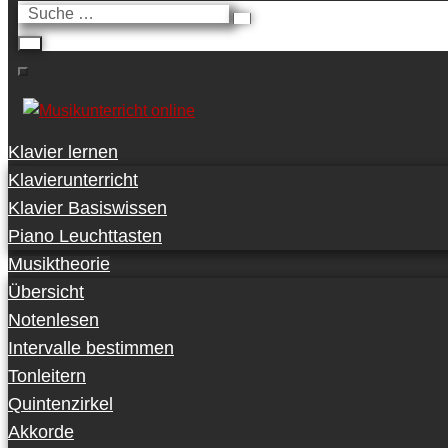
Suche
…
Klavier lernen
Klavierunterricht
Klavier Basiswissen
Piano Leuchttasten
Musiktheorie
Übersicht
Notenlesen
Intervalle bestimmen
Tonleitern
Quintenzirkel
Akkorde