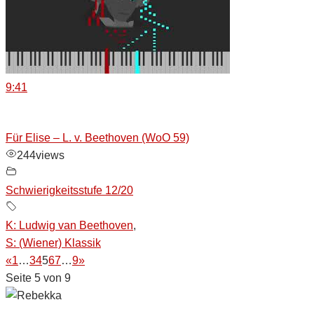
9:41
Für Elise – L. v. Beethoven (WoO 59)
244
views
Schwierigkeitsstufe 12/20
K: Ludwig van Beethoven
,
S: (Wiener) Klassik
«
1
…
3
4
5
6
7
…
9
»
Seite 5 von 9