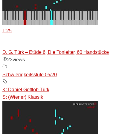
1:25
D. G. Türk – Etüde 6, Die Tonleiter, 60 Handstücke
23
views
Schwierigkeitsstufe 05/20
K: Daniel Gottlob Türk
,
S: (Wiener) Klassik