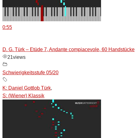
0:55
D. G. Türk – Etüde 7, Andante compiacevole, 60 Handstücke
21
views
Schwierigkeitsstufe 05/20
K: Daniel Gottlob Türk
,
S: (Wiener) Klassik