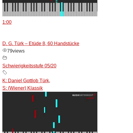
1:00
D. G. Türk – Etüde 8, 60 Handstücke
79
views
Schwierigkeitsstufe 05/20
K: Daniel Gottlob Türk
,
S: (Wiener) Klassik