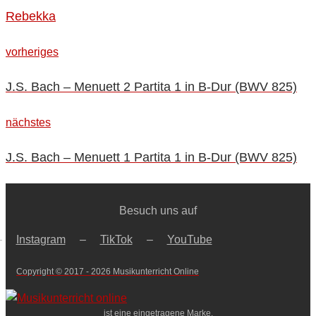
Rebekka
Beitragsnavigation
vorheriges
vorheriges
J.S. Bach – Menuett 2 Partita 1 in B-Dur (BWV 825)
nächstes
nächstes
J.S. Bach – Menuett 1 Partita 1 in B-Dur (BWV 825)
Besuch uns auf
–
Instagram
–
TikTok
–
YouTube
Copyright © 2017 - 2026 Musikunterricht Online
ist eine eingetragene Marke.