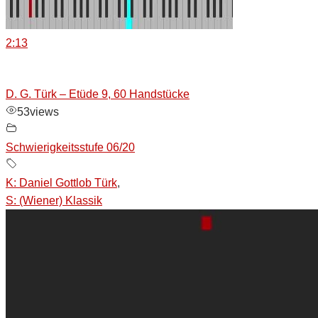
2:13
D. G. Türk – Etüde 9, 60 Handstücke
53
views
Schwierigkeitsstufe 06/20
K: Daniel Gottlob Türk
,
S: (Wiener) Klassik