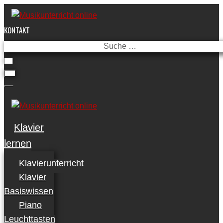
Skip
to
KONTAKT
content
Suche
…
Klavier
lernen
Klavierunterricht
Klavier
Basiswissen
Piano
Leuchttasten