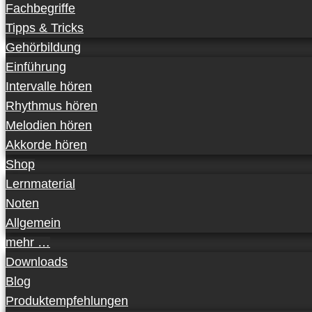
Fachbegriffe
Tipps & Tricks
Gehörbildung
Einführung
Intervalle hören
Rhythmus hören
Melodien hören
Akkorde hören
Shop
Lernmaterial
Noten
Allgemein
mehr …
Downloads
Blog
Produktempfehlungen