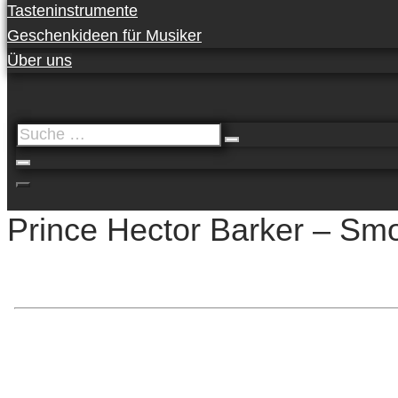
Tasteninstrumente
Geschenkideen für Musiker
Über uns
Suche
…
Prince Hector Barker – Smo