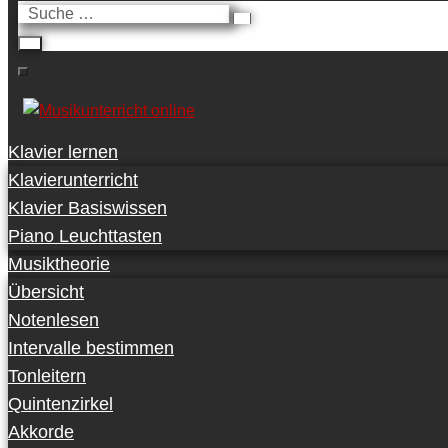
Suche
…
Klavier lernen
Klavierunterricht
Klavier Basiswissen
Piano Leuchttasten
Musiktheorie
Übersicht
Notenlesen
Intervalle bestimmen
Tonleitern
Quintenzirkel
Akkorde