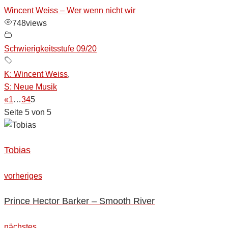
Wincent Weiss – Wer wenn nicht wir
748
views
Schwierigkeitsstufe 09/20
K: Wincent Weiss
,
S: Neue Musik
«
1
…
3
4
5
Seite 5 von 5
Tobias
Beitragsnavigation
vorheriges
vorheriges
Prince Hector Barker – Smooth River
nächstes
nächstes