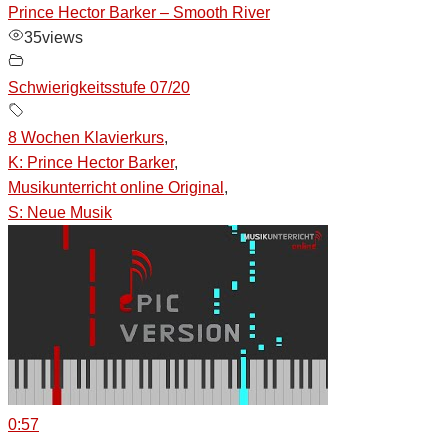
Prince Hector Barker – Smooth River
35
views
Schwierigkeitsstufe 07/20
8 Wochen Klavierkurs
,
K: Prince Hector Barker
,
Musikunterricht online Original
,
S: Neue Musik
0:57