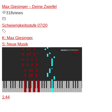
Max Giesinger – Deine Zweifel
318
views
Schwierigkeitsstufe 07/20
K: Max Giesinger
,
S: Neue Musik
1:44