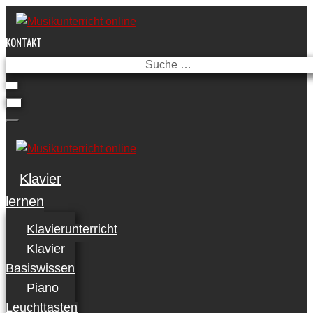
Skip
to
KONTAKT
content
Suche
…
Klavier
lernen
Klavierunterricht
Klavier
Basiswissen
Piano
Leuchttasten