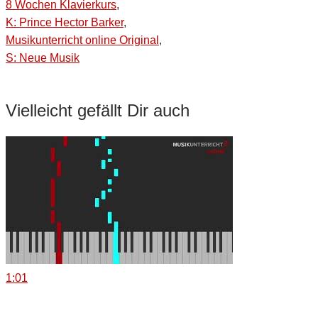
8 Wochen Klavierkurs
,
K: Prince Hector Barker
,
Musikunterricht online Original
,
S: Neue Musik
Vielleicht gefällt Dir auch
1:01