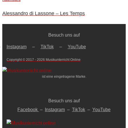
Alessandro di Lassone – Les Temps
Besuch uns auf
–
Instagram
–
TikTok
–
YouTube
Copyright © 2017 - 2026 Musikunterricht Online
ist eine eingetragene Marke.
Besuch uns auf
Facebook
–
Instagram
–
TikTok
–
YouTube