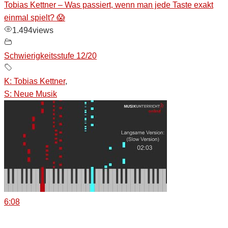
Tobias Kettner – Was passiert, wenn man jede Taste exakt
einmal spielt? 😱
1.494
views
Schwierigkeitsstufe 12/20
K: Tobias Kettner
,
S: Neue Musik
6:08