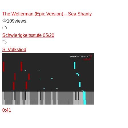
The Wellerman (Epic Version) – Sea Shanty
109
views
Schwierigkeitsstufe 05/20
S: Volkslied
0:41