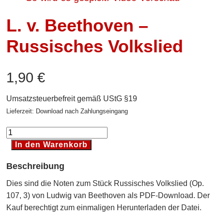
L. v. Beethoven –
Russisches Volkslied
1,90
€
Umsatzsteuerbefreit gemäß UStG §19
Lieferzeit: Download nach Zahlungseingang
L.
v.
In den Warenkorb
Beethoven
Beschreibung
-
Russisches
Dies sind die Noten zum Stück Russisches Volkslied (Op.
Volkslied
107, 3) von Ludwig van Beethoven als PDF-Download. Der
[Digital]
Kauf berechtigt zum einmaligen Herunterladen der Datei.
Menge