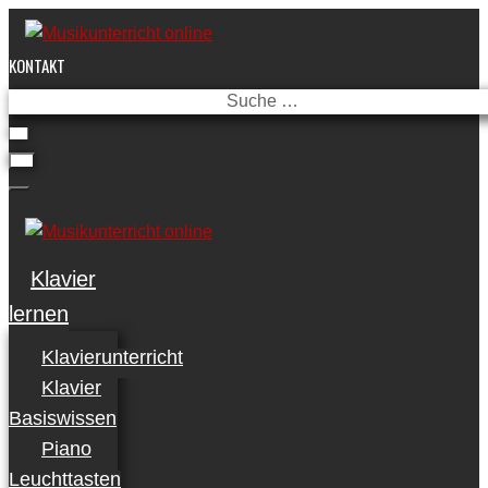
Skip
to
KONTAKT
content
Suche
…
Klavier
lernen
Klavierunterricht
Klavier
Basiswissen
Piano
Leuchttasten