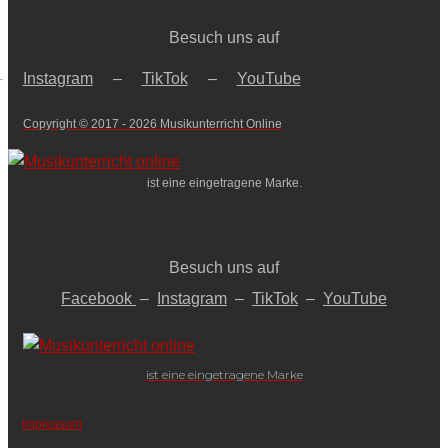
-
Besuch uns auf
Mondscheinsonate,
1.
–
Instagram
–
TikTok
–
YouTube
Satz
[Digital]
Copyright © 2017 - 2026 Musikunterricht Online
Menge
ist eine eingetragene Marke.
Besuch uns auf
Facebook
–
Instagram
–
TikTok
–
YouTube
ist eine eingetragene Marke
Impressum