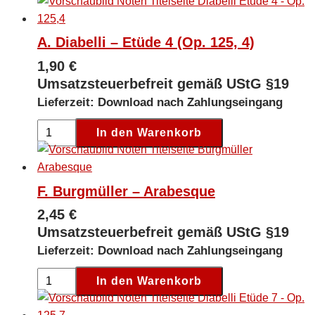
A. Diabelli – Etüde 4 (Op. 125, 4)
1,90
€
Umsatzsteuerbefreit gemäß UStG §19
Lieferzeit: Download nach Zahlungseingang
A.
In den Warenkorb
Diabelli
-
Etüde
F. Burgmüller – Arabesque
4
2,45
€
(Op.
Umsatzsteuerbefreit gemäß UStG §19
125,
Lieferzeit: Download nach Zahlungseingang
4)
[Digital]
F.
In den Warenkorb
Menge
Burgmüller
-