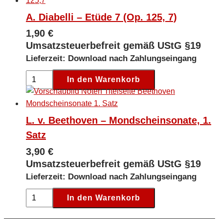
Arabesque
A. Diabelli – Etüde 7 (Op. 125, 7)
[Digital]
1,90
€
Menge
Umsatzsteuerbefreit gemäß UStG §19
Lieferzeit: Download nach Zahlungseingang
A.
In den Warenkorb
Diabelli
-
Etüde
L. v. Beethoven – Mondscheinsonate, 1.
7
Satz
(Op.
125,
3,90
€
7)
Umsatzsteuerbefreit gemäß UStG §19
[Digital]
Lieferzeit: Download nach Zahlungseingang
Menge
L.
In den Warenkorb
v.
Beethoven