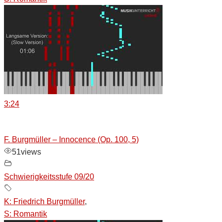
3:24
F. Burgmüller – Innocence (Op. 100, 5)
51
views
Schwierigkeitsstufe 09/20
K: Friedrich Burgmüller
,
S: Romantik