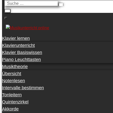
Suche
…
Klavier lernen
Klavierunterricht
Klavier Basiswissen
Piano Leuchttasten
Musiktheorie
Übersicht
Notenlesen
Intervalle bestimmen
Tonleitern
Quintenzirkel
Akkorde