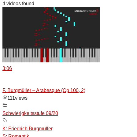
4 videos found
3:06
F. Burgmüller – Arabesque (Op 100, 2)
111
views
Schwierigkeitsstufe 09/20
K: Friedrich Burgmüller
,
S: Romantik