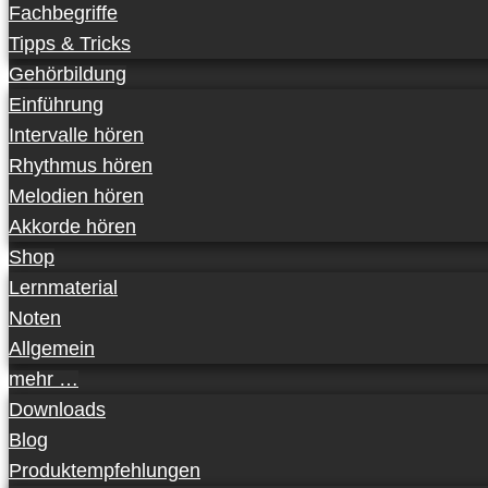
Fachbegriffe
Tipps & Tricks
Gehörbildung
Einführung
Intervalle hören
Rhythmus hören
Melodien hören
Akkorde hören
Shop
Lernmaterial
Noten
Allgemein
mehr …
Downloads
Blog
Produktempfehlungen