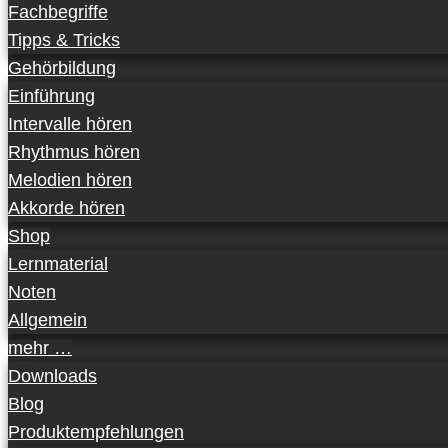
Fachbegriffe
Tipps & Tricks
Gehörbildung
Einführung
Intervalle hören
Rhythmus hören
Melodien hören
Akkorde hören
Shop
Lernmaterial
Noten
Allgemein
mehr …
Downloads
Blog
Produktempfehlungen