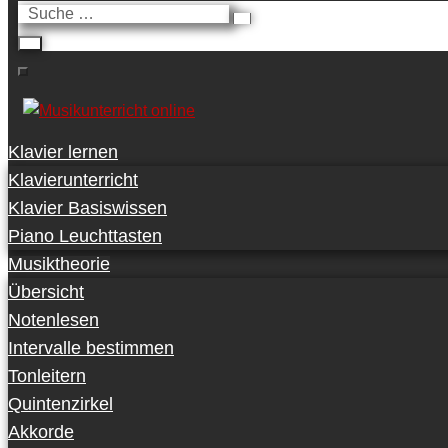
Suche
…
Klavier lernen
Klavierunterricht
Klavier Basiswissen
Piano Leuchttasten
Musiktheorie
Übersicht
Notenlesen
Intervalle bestimmen
Tonleitern
Quintenzirkel
Akkorde