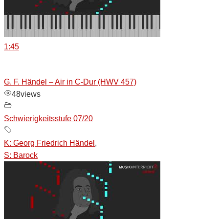
1:45
G. F. Händel – Air in C-Dur (HWV 457)
48
views
Schwierigkeitsstufe 07/20
K: Georg Friedrich Händel
,
S: Barock