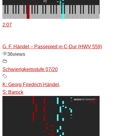
2:07
G. F. Händel – Passepied in C-Dur (HWV 559)
36
views
Schwierigkeitsstufe 07/20
K: Georg Friedrich Händel
,
S: Barock