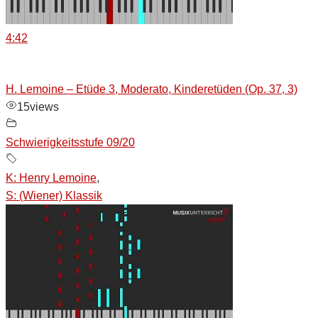
4:42
H. Lemoine – Etüde 3, Moderato, Kinderetüden (Op. 37, 3)
15
views
Schwierigkeitsstufe 09/20
K: Henry Lemoine
,
S: (Wiener) Klassik