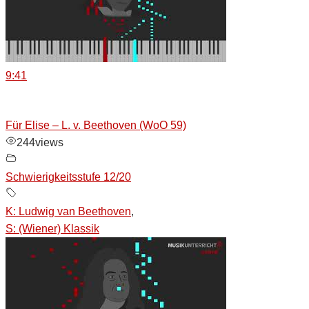
9:41
Für Elise – L. v. Beethoven (WoO 59)
244
views
Schwierigkeitsstufe 12/20
K: Ludwig van Beethoven
,
S: (Wiener) Klassik