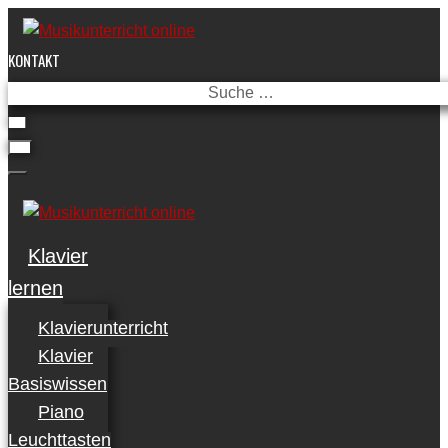
Skip
to
KONTAKT
content
Suche
…
Klavier
lernen
Klavierunterricht
Klavier
Basiswissen
Piano
Leuchttasten