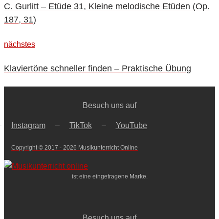
C. Gurlitt – Etüde 31, Kleine melodische Etüden (Op.
187, 31)
nächstes
nächstes
Klaviertöne schneller finden – Praktische Übung
Besuch uns auf
–
Instagram
–
TikTok
–
YouTube
Copyright © 2017 - 2026 Musikunterricht Online
ist eine eingetragene Marke.
Besuch uns auf