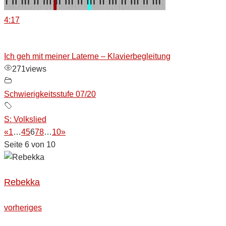
4:17
Ich geh mit meiner Laterne – Klavierbegleitung
271
views
Schwierigkeitsstufe 07/20
S: Volkslied
«
1
…
4
5
6
7
8
…
10
»
Seite 6 von 10
Rebekka
Beitragsnavigation
vorheriges
vorheriges