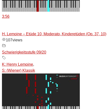
3:56
H. Lemoine – Etüde 10, Moderato, Kinderetüden (Op. 37, 10)
107
views
Schwierigkeitsstufe 09/20
K: Henry Lemoine
,
S: (Wiener) Klassik